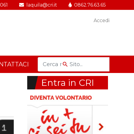
.061
laquila@cri.it
0862.76.63.65
Accedi
NTATTACI
Entra in CRI