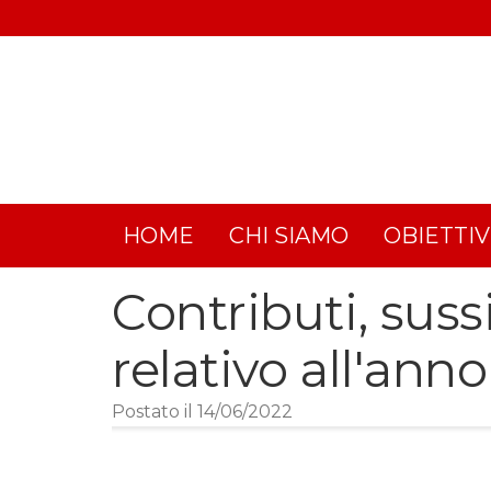
Salta
al
Menu
contenuto
principale
profilo
utente
HOME
CHI SIAMO
OBIETTIV
Contributi, suss
relativo all'ann
Postato il 14/06/2022