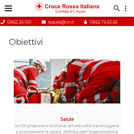
Salta
al
contenuto
principale
0862.26.061
laquila@cri.it
0862.76.63.65
Menu
profilo
Obiettivi
utente
Salute
la CRI propone e sostiene attività volte a proteggere
e promuovere la salute, definita dall'Organizzazione