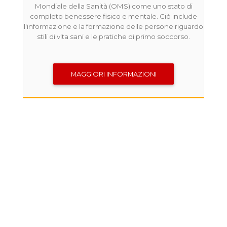
P
Mondiale della Sanità (OMS) come uno stato di
completo benessere fisico e mentale. Ciò include
g
l'informazione e la formazione delle persone riguardo
stili di vita sani e le pratiche di primo soccorso.
pr
MAGGIORI INFORMAZIONI