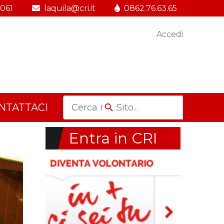
.061
laquila@cri.it
0862.76.63.65
Accedi
NTATTACI
Entra in CRI