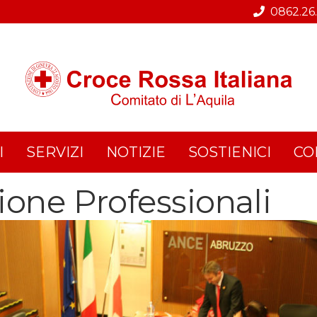
0862.26
I
SERVIZI
NOTIZIE
SOSTIENICI
CO
ione Professionali